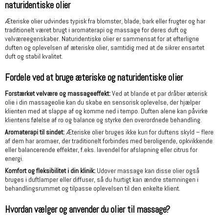
naturidentiske olier
Æteriske olier udvindes typisk fra blomster, blade, bark eller frugter og har
traditionelt været brugt i aromaterapi og massage for deres duft og
velværeegenskaber. Naturidentiske olier er sammensat for at efterligne
duften og oplevelsen af æteriske olier, samtidig med at de sikrer ensartet
duft og stabil kvalitet.
Fordele ved at bruge æteriske og naturidentiske olier
Forstærket velvære og massageeffekt:
Ved at blande et par dråber æterisk
olie i din massageolie kan du skabe en sensorisk oplevelse, der hjælper
klienten med at slappe af og komme ned i tempo. Duften alene kan påvirke
klientens følelse af ro og balance og styrke den overordnede behandling.
Aromaterapi til sindet:
Æteriske olier bruges ikke kun for duftens skyld – flere
af dem har aromaer, der traditionelt forbindes med beroligende, opkvikkende
eller balancerende effekter, f.eks. lavendel for afslapning eller citrus for
energi.
Komfort og fleksibilitet i din klinik:
Udover massage kan disse olier også
bruges i duftlamper eller diffuser, så du hurtigt kan ændre stemningen i
behandlingsrummet og tilpasse oplevelsen til den enkelte klient.
Hvordan vælger og anvender du olier til massage?