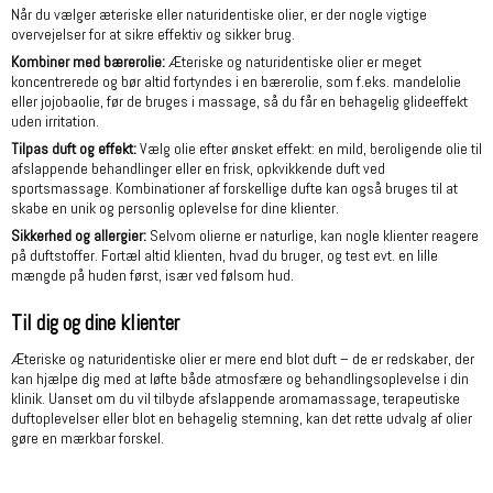
Når du vælger æteriske eller naturidentiske olier, er der nogle vigtige
overvejelser for at sikre effektiv og sikker brug.
Kombiner med bærerolie:
Æteriske og naturidentiske olier er meget
koncentrerede og bør altid fortyndes i en bærerolie, som f.eks. mandelolie
eller jojobaolie, før de bruges i massage, så du får en behagelig glideeffekt
uden irritation.
Tilpas duft og effekt:
Vælg olie efter ønsket effekt: en mild, beroligende olie til
afslappende behandlinger eller en frisk, opkvikkende duft ved
sportsmassage. Kombinationer af forskellige dufte kan også bruges til at
skabe en unik og personlig oplevelse for dine klienter.
Sikkerhed og allergier:
Selvom olierne er naturlige, kan nogle klienter reagere
på duftstoffer. Fortæl altid klienten, hvad du bruger, og test evt. en lille
mængde på huden først, især ved følsom hud.
Til dig og dine klienter
Æteriske og naturidentiske olier er mere end blot duft – de er redskaber, der
kan hjælpe dig med at løfte både atmosfære og behandlingsoplevelse i din
klinik. Uanset om du vil tilbyde afslappende aromamassage, terapeutiske
duftoplevelser eller blot en behagelig stemning, kan det rette udvalg af olier
gøre en mærkbar forskel.