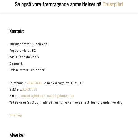
Se også vore fremragende anmeldelser på
Trustpilot
Kontakt
Kursuscentret Kilden Aps
Poppelstykket 8G
2450 København SV
Danmark
CVR-nummer
:
32155448
Telefonnr.
:
70400600
Alle hverdage fra 10 til 17.
SMS nr.
:
61403333
E-mail
:
kontakt@kilden-massagebrikse.dk
Vi besvarer SMS og mails så hurtigt vi kan og senest den følgende hverdag.
Sitemap
Mærker