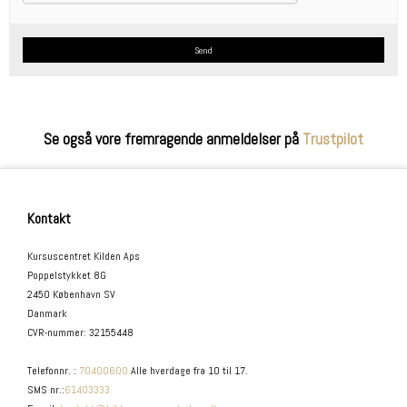
Send
Se også vore fremragende anmeldelser på
Trustpilot
Kontakt
Kursuscentret Kilden Aps
Poppelstykket 8G
2450 København SV
Danmark
CVR-nummer
:
32155448
Telefonnr.
:
70400600
Alle hverdage fra 10 til 17.
SMS nr.
:
61403333