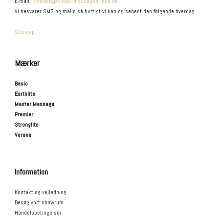
E-mail
:
kontakt@kilden-massagebrikse.dk
Vi besvarer SMS og mails så hurtigt vi kan og senest den følgende hverdag.
Sitemap
Mærker
Basic
Earthlite
Master Massage
Premier
Stronglite
Verana
Information
Kontakt og vejledning
Besøg vort showrum
Handelsbetingelser