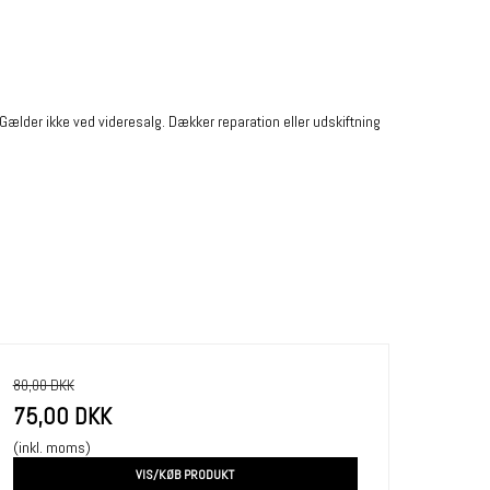
. Gælder ikke ved videresalg. Dækker reparation eller udskiftning
80,00 DKK
75,00 DKK
(inkl. moms)
VIS/KØB PRODUKT