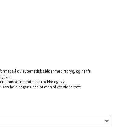
ormet så du automatisk sidder med ret ryg, og har fri
pgaver.
ere muskelinfiltrationer i nakke og ryg.
uges hele dagen uden at man bliver sidde træt.