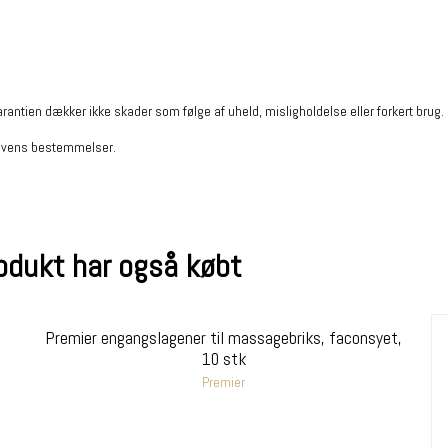
Garantien dækker ikke skader som følge af uheld, misligholdelse eller forkert brug
elovens bestemmelser.
rodukt har også købt
Premier engangslagener til massagebriks, faconsyet,
10 stk
Premier