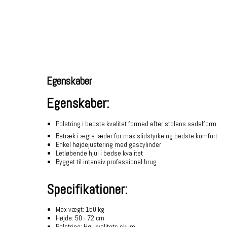
Egenskaber
Egenskaber:
Polstring i bedste kvalitet formed efter stolens sadelform
Betræk i ægte læder for max slidstyrke og bedste komfort
Enkel højdejustering med gascylinder
Letløbende hjul i bedse kvalitet
Bygget til intensiv professionel brug
Specifikationer:
Max vægt: 150 kg
Højde: 50 - 72 cm
Polstring: Høj kvalitets skum