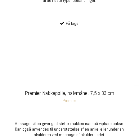
til de fleste typer behandlinger.
På lager
Premier Nakkepølle, halvmåne, 7,5 x 33 cm
Premier
Massagepøllen giver god støtte i nakken især på vipbare brikse.
Kan også anvendes til understøttelse af en ankel eller under en
skulderen ved massage af skulderbladet.