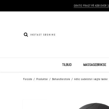
GRATIS FRAGT PÅ KØB OVER 1
TILBUD
MASSAGEBRIKSE
Forside
/
Produkter
/
Behandlerstole
/
Adlic sadelstol i ægte læder