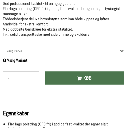
God professionel kvalitet - til en rigtig god pris.
Fler-lags polstring (CFC fri) i god og fast kvalitet der egner sig til fysiurgisk
massage o.lign.
Ehhåndsbetjent deluxe hovedstøtte som kan både vippes og løftes.
Armhylde, for ekstra komfort.
Med dobbelte benskruer for ekstra stabilitet.
Inkl. solid transporttaske med sidelomme og skulderrem.
Vælg Farve
Vælg Variant
KØB
Egenskaber
Fler-lags polstring (CFC fri) i god og fast kvalitet der egner sig til