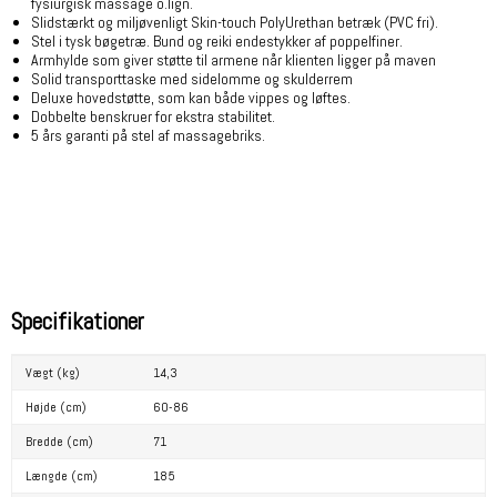
fysiurgisk massage o.lign.
Slidstærkt og miljøvenligt Skin-touch PolyUrethan betræk (PVC fri).
Stel i tysk bøgetræ. Bund og reiki endestykker af poppelfiner.
Armhylde som giver støtte til armene når klienten ligger på maven
Solid transporttaske med sidelomme og skulderrem
Deluxe hovedstøtte, som kan både vippes og løftes.
Dobbelte benskruer for ekstra stabilitet.
5 års garanti på stel af massagebriks.
Specifikationer
Vægt (kg)
14,3
Højde (cm)
60-86
Bredde (cm)
71
Længde (cm)
185