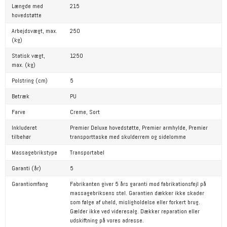
Længde med
215
hovedstøtte
Arbejdsvægt, max.
250
(kg)
Statisk vægt,
1250
max. (kg)
Polstring (cm)
5
Betræk
PU
Farve
Creme,
Sort
Inkluderet
Premier Deluxe hovedstøtte,
Premier armhylde,
Premier
tilbehør
transporttaske med skulderrem og sidelomme
Massagebrikstype
Transportabel
Garanti (år)
5
Garantiomfang
Fabrikanten giver 5 års garanti mod fabrikationsfejl på
massagebriksens stel. Garantien dækker ikke skader
som følge af uheld, misligholdelse eller forkert brug.
Gælder ikke ved videresalg. Dækker reparation eller
udskiftning på vores adresse.