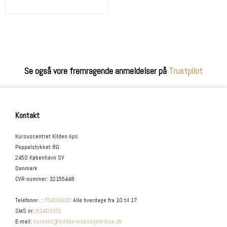
Se også vore fremragende anmeldelser på
Trustpilot
Kontakt
Kursuscentret Kilden Aps
Poppelstykket 8G
2450 København SV
Danmark
CVR-nummer
:
32155448
Telefonnr.
:
70400600
Alle hverdage fra 10 til 17.
SMS nr.
:
61403333
E-mail
:
kontakt@kilden-massagebrikse.dk