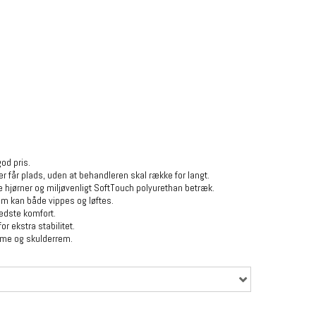
god pris.
ter får plads, uden at behandleren skal række for langt.
 hjørner og miljøvenligt SoftTouch polyurethan betræk.
m kan både vippes og løftes.
edste komfort.
r ekstra stabilitet.
mme og skulderrem.