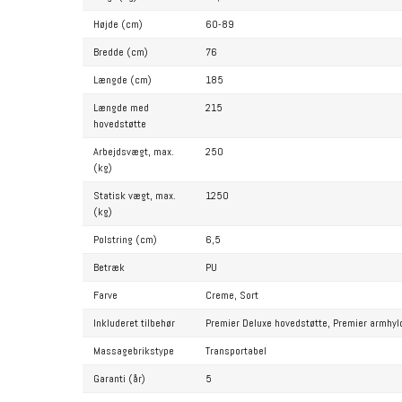
Højde (cm)
60-89
Bredde (cm)
76
Længde (cm)
185
Længde med
215
hovedstøtte
Arbejdsvægt, max.
250
(kg)
Statisk vægt, max.
1250
(kg)
Polstring (cm)
6,5
Betræk
PU
Farve
Creme,
Sort
Inkluderet tilbehør
Premier Deluxe hovedstøtte,
Premier armhyl
Massagebrikstype
Transportabel
Garanti (år)
5