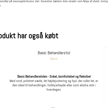
tionsfejl på massagebriksens stel. Garantien dækker ikke skader som følge af uheld, mislig
e.
rodukt har også købt
Basic Behandlerstol
Basic
Basic Behandlerstolen - Enkel, komfortabel og fleksibel
Med rund, polstret sæde, let højdejustering og hjul, der ruller let, er
den ideel til behandlinger, hobbyarbejde eller som ekstra stol i
hverdagen.