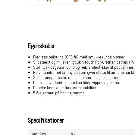
Egenskaber
Fler-lags polstring (CFC fri) med smukke runde hjørner.
Slidstærkt og miljøvenligt Skin-touch PolyUrethan betræk (PVC
Stel i tysk bøgetræ. Bund og reiki endestykker af poppelfiner.
Halvmåneformet armhylde som giver støtte til armene når kl
Solid transporttaske med sidelomme og skulderrem
Deluxe hovedstøtte, som kan både vippes og løftes.
Dobelte benskruer for ekstra stabilitet.
5 års garanti på ben og ramme.
Specifikationer
Vægt (kg)
15,2