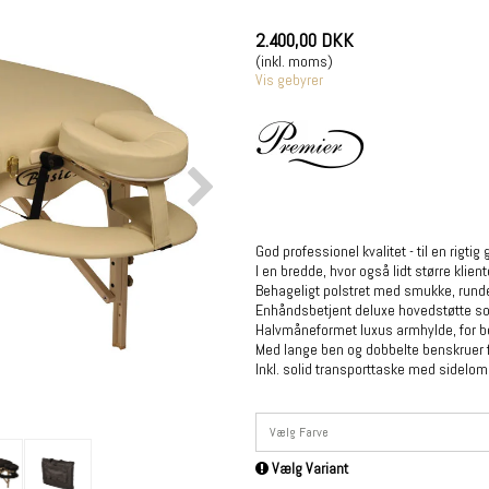
2.400,00 DKK
(inkl. moms)
Vis gebyrer
God professionel kvalitet - til en rigtig 
I en bredde, hvor også lidt større klien
Behageligt polstret med smukke, runde
Enhåndsbetjent deluxe hovedstøtte so
Halvmåneformet luxus armhylde, for b
Med lange ben og dobbelte benskruer fo
Inkl. solid transporttaske med sidelo
Vælg Farve
Vælg Variant