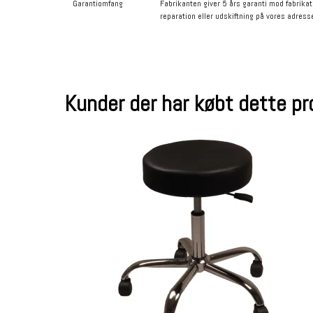
Garantiomfang
Fabrikanten giver 5 års garanti mod fabrika
reparation eller udskiftning på vores adress
Kunder der har købt dette p