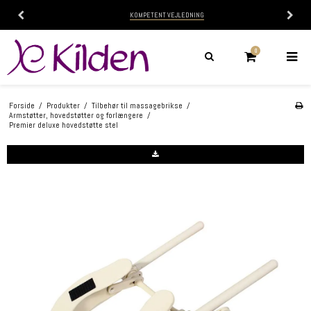
KOMPETENT VEJLEDNING
0
Forside
/
Produkter
/
Tilbehør til massagebrikse
/
Armstøtter, hovedstøtter og forlængere
/
Premier deluxe hovedstøtte stel