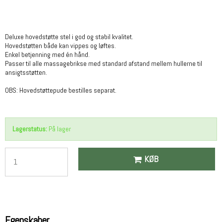
Deluxe hovedstøtte stel i god og stabil kvalitet.
Hovedstøtten både kan vippes og løftes.
Enkel betjenning med én hånd.
Passer til alle massagebrikse med standard afstand mellem hullerne til
ansigtsstøtten.
OBS: Hovedstøttepude bestilles separat.
Lagerstatus:
På lager
KØB
Egenskaber