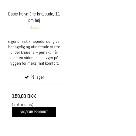
Basic halvmåne knæpude, 11
cm høj
Basic
Ergonomisk knæpude, der giver
behagelig og aflastende støtte
under knæene – perfekt, når
klienten sidder eller ligger på
ryggen for maksimal komfort.
På lager
150,00 DKK
(inkl. moms)
VIS/KØB PRODUKT