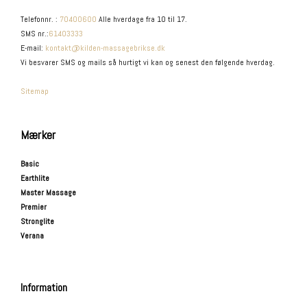
Telefonnr.
:
70400600
Alle hverdage fra 10 til 17.
SMS nr.
:
61403333
E-mail
:
kontakt@kilden-massagebrikse.dk
Vi besvarer SMS og mails så hurtigt vi kan og senest den følgende hverdag.
Sitemap
Mærker
Basic
Earthlite
Master Massage
Premier
Stronglite
Verana
Information