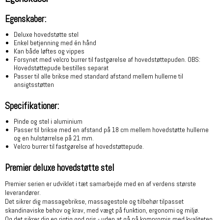
Egenskaber:
Deluxe hovedstøtte stel
Enkel betjenning med én hånd
Kan både løftes og vippes
Forsynet med velcro burrer til fastgørelse af hovedstøttepuden.
OBS:
Hovedstøttepude bestilles separat
Passer til alle brikse med standard afstand mellem hullerne til
ansigtsstøtten
Specifikationer:
Pinde og stel i aluminium
Passer til brikse med en afstand på 18 cm mellem hovedstøtte hullerne
og en hulstørrelse på 21 mm.
Velcro burrer til fastgørelse af hovedstøttepude.
Premier deluxe hovedstøtte stel
Premier serien er udviklet i tæt samarbejde med en af verdens største
leverandører.
Det sikrer dig massagebrikse, massagestole og tilbehør tilpasset
skandinaviske behov og krav, med vægt på funktion, ergonomi og miljø.
Og det sikrer dig en rigtig god pris - uden at gå på kompromis med kvaliteten.