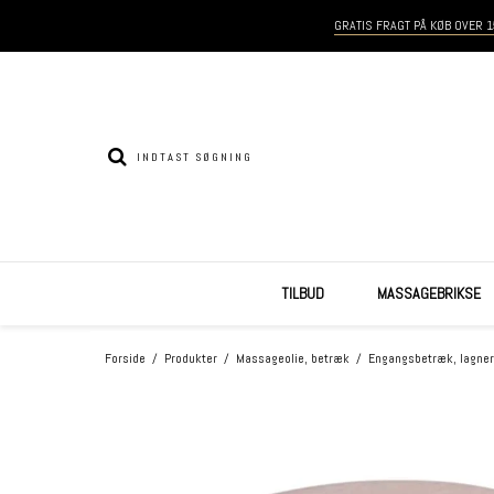
GRATIS FRAGT PÅ KØB OVER 1
TILBUD
MASSAGEBRIKSE
Forside
/
Produkter
/
Massageolie, betræk
/
Engangsbetræk, lagner 