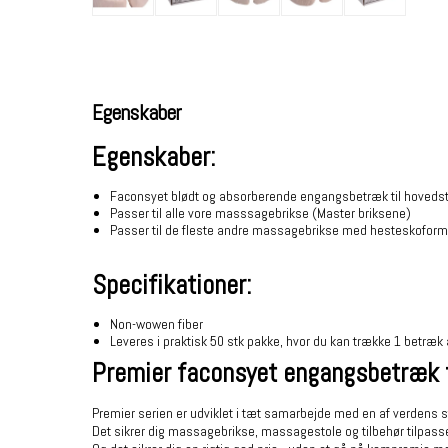
Egenskaber
Egenskaber:
Faconsyet blødt og absorberende engangsbetræk til hoved
Passer til alle vore masssagebrikse (Master briksene)
Passer til de fleste andre massagebrikse med hesteskoform
Specifikationer:
Non-wowen fiber
Leveres i praktisk 50 stk pakke, hvor du kan trække 1 betræk
Premier faconsyet engangsbetræk t
Premier serien er udviklet i tæt samarbejde med en af verdens s
Det sikrer dig massagebrikse, massagestole og tilbehør tilpass