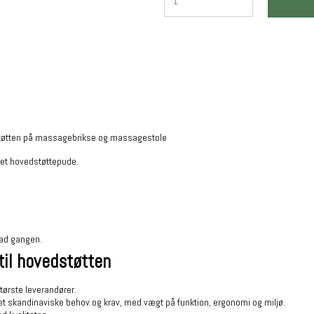
støtten på massagebrikse og massagestole
et hovedstøttepude.
 ad gangen.
il hovedstøtten
tørste leverandører.
et skandinaviske behov og krav, med vægt på funktion, ergonomi og miljø.