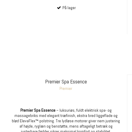
På lager
Premier Spa Essence
Premier
Premier Spa Essence
– luksuriøs, fuldt elektrisk spa- og
massagebriks med elegant træfinish, ekstra bred liggeflade og
blød ElevaFlex™-polstring. Tre lydløse motorer giver nem justering
af højde, ryglæn og benstøtte, mens aftageligt betræk og
justerbare fødder sikrer maksimal komfort og stabilitet.