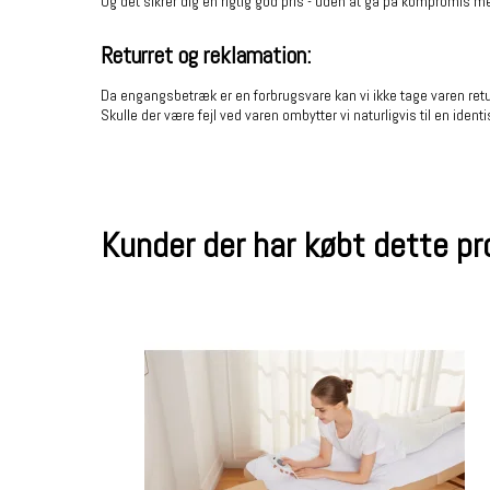
Og det sikrer dig en rigtig god pris - uden at gå på kompromis me
Returret og reklamation:
Da engangsbetræk er en forbrugsvare kan vi ikke tage varen ret
Skulle der være fejl ved varen ombytter vi naturligvis til en identisk
Kunder der har købt dette p