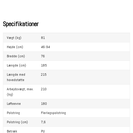
Specifikationer
Vægt (kg)
81
Højde (cm)
46-94
Bredde (cm)
76
Længde (cm)
185
Længde med
215
hovedstøtte
Arbejdsvægt, max.
210
(kg)
Løfteevne
180
Polstring
Flerlagspolstring
Polstring (cm)
7,6
Betræk
PU