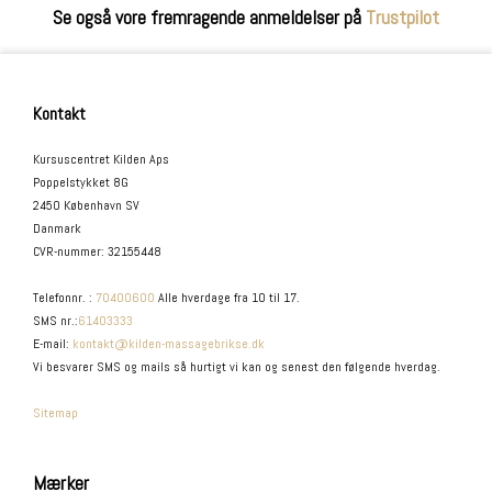
Se også vore fremragende anmeldelser på
Trustpilot
Kontakt
Kursuscentret Kilden Aps
Poppelstykket 8G
2450 København SV
Danmark
CVR-nummer
:
32155448
Telefonnr.
:
70400600
Alle hverdage fra 10 til 17.
SMS nr.
:
61403333
E-mail
:
kontakt@kilden-massagebrikse.dk
Vi besvarer SMS og mails så hurtigt vi kan og senest den følgende hverdag.
Sitemap
Mærker