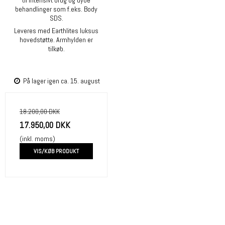
behandlinger som f.eks. Body
SDS.
Leveres med Earthlites luksus
hovedstøtte. Armhylden er
tilkøb.
På lager igen ca. 15. august
18.200,00 DKK
17.950,00 DKK
(inkl. moms)
VIS/KØB PRODUKT