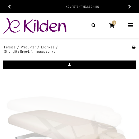
KOMPETENT VEJLEDNING
0
Forside
/
Produkter
/
El-brikse
/
Stronglite Ergo-Lift massagebriks