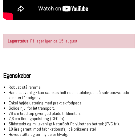
Lagerstatus:
På lager igen ca. 15. august
Egenskaber
Robust stålramme
Handicapvenlig - kan sænkes helt ned i stolehøjde, så selv besværede
klienter får adgang.
Enkel højdejustering med praktisk fodpedal.
Solide hjul for let transport.
76 cm bred top giver god plads til klienten.
7,6 cm flerlagspolstring (CFC fri)
Slidstærkt og miljøvenligt NaturSoft PolyUrethan betræk (PVC fri).
10 års garanti mod fabrikationsfejl på briksens stel
Hovedstøtte og armhylde er tilvalg.