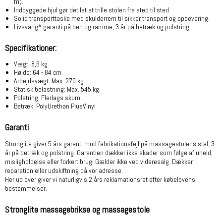
fri).
Indbyggede hjul gør det let at trille stolen fra sted til sted.
Solid transporttaske med skulderrem til sikker transport og opbevaring.
Livsvarig* garanti på ben og ramme, 3 år på betræk og polstring.
Specifikationer:
Vægt: 8,6 kg
Højde: 64 - 84 cm
Arbejdsvægt: Max. 270 kg.
Statisk belastning: Max. 545 kg.
Polstring: Flerlags skum
Betræk: PolyUrethan PlusVinyl
Garanti
Stronglite giver 5 års garanti mod fabrikationsfejl på massagestolens stel, 3
år på betræk og polstring. Garantien dækker ikke skader som følge af uheld,
misligholdelse eller forkert brug. Gælder ikke ved videresalg. Dækker
reparation eller udskiftning på vor adresse.
Her ud over giver vi naturligvis 2 års reklamationsret efter købelovens
bestemmelser.
Stronglite massagebrikse og massagestole