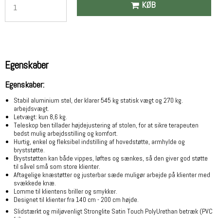
KØB
Egenskaber
Egenskaber:
Stabil aluminium stel, der klarer 545 kg statisk vægt og 270 kg.
arbejdsvægt.
Letvægt: kun 8,6 kg.
Teleskop ben tillader højdejustering af stolen, for at sikre terapeuten
bedst mulig arbejdsstilling og komfort.
Hurtig, enkel og fleksibel indstilling af hovedstøtte, armhylde og
bryststøtte.
Bryststøtten kan både vippes, løftes og sænkes, så den giver god støtte
til såvel små som store klienter.
Aftagelige knæstøtter og justerbar sæde muligør arbejde på klienter med
svækkede knæ.
Lomme til klientens briller og smykker.
Designet til klienter fra 140 cm - 200 cm højde.
Slidstærkt og miljøvenligt Stronglite Satin Touch PolyUrethan betræk (PVC