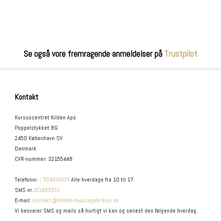
Se også vore fremragende anmeldelser på
Trustpilot
Kontakt
Kursuscentret Kilden Aps
Poppelstykket 8G
2450 København SV
Danmark
CVR-nummer
:
32155448
Telefonnr.
:
70400600
Alle hverdage fra 10 til 17.
SMS nr.
:
61403333
E-mail
:
kontakt@kilden-massagebrikse.dk
Vi besvarer SMS og mails så hurtigt vi kan og senest den følgende hverdag.