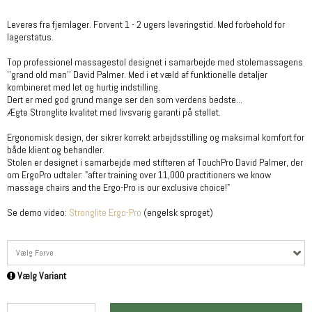
Leveres fra fjernlager. Forvent 1 - 2 ugers leveringstid. Med forbehold for
lagerstatus.
Top professionel massagestol designet i samarbejde med stolemassagens
''grand old man'' David Palmer. Med i et væld af funktionelle detaljer
kombineret med let og hurtig indstilling.
Dert er med god grund mange ser den som verdens bedste...
Ægte Stronglite kvalitet med livsvarig garanti på stellet.
Ergonomisk design, der sikrer korrekt arbejdsstilling og maksimal komfort for
både klient og behandler.
Stolen er designet i samarbejde med stifteren af TouchPro David Palmer, der
om ErgoPro udtaler: "after training over 11,000 practitioners we know
massage chairs and the Ergo-Pro is our exclusive choice!"
Se demo video:
Stronglite Ergo-Pro
(engelsk sproget)
Vælg Farve
Vælg Variant