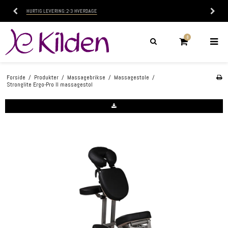
KOMPETENT VEJLEDNING
0
Forside
/
Produkter
/
Massagebrikse
/
Massagestole
/
Stronglite Ergo-Pro II massagestol