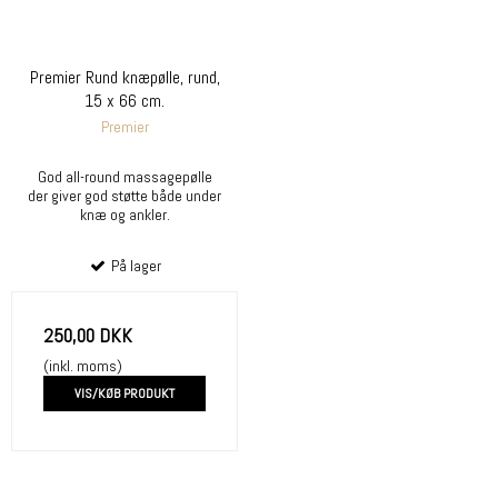
Premier Rund knæpølle, rund,
15 x 66 cm.
Premier
God all-round massagepølle
der giver god støtte både under
knæ og ankler.
På lager
250,00 DKK
(inkl. moms)
VIS/KØB PRODUKT