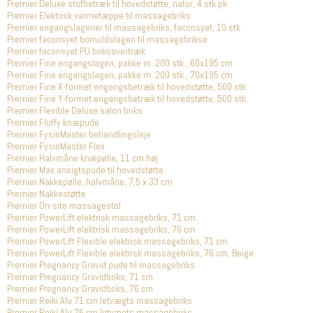
Premier Deluxe stofbetræk til hovedstøtte, natur, 4 stk pk.
Premier Elektrisk varmetæppe til massagebriks
Premier engangslagener til massagebriks, faconsyet, 10 stk
Premier faconsyet bomuldslagen til massagebrikse
Premier faconsyet PU briksovertræk
Premier Fine engangslagen, pakke m. 200 stk., 60x195 cm
Premier Fine engangslagen, pakke m. 200 stk., 70x195 cm
Premier Fine X-formet engangsbetræk til hovedstøtte, 500 stk.
Premier Fine Y-formet engangsbetræk til hovedstøtte, 500 stk.
Premier Flexible Deluxe salon briks
Premier Fluffy knæpude
Premier FysioMaster behandlingsleje
Premier FysioMaster Flex
Premier Halvmåne knæpølle, 11 cm høj
Premier Max ansigtspude til hovedstøtte
Premier Nakkepølle, halvmåne, 7,5 x 33 cm
Premier Nakkestøtte
Premier On-site massagestol
Premier PowerLift elektrisk massagebriks, 71 cm
Premier PowerLift elektrisk massagebriks, 76 cm
Premier PowerLift Flexible elektrisk massagebriks, 71 cm.
Premier PowerLift Flexible elektrisk massagebriks, 76 cm, Beige
Premier Pregnancy Gravid pude til massagebriks
Premier Pregnancy Gravidbriks, 71 cm
Premier Pregnancy Gravidbriks, 76 cm
Premier Reiki Alu 71 cm letvægts massagebriks
Premier Reiki Alu 76 cm letvægts massagebriks