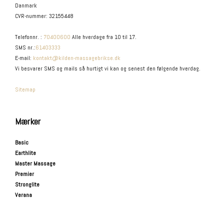
Danmark
CVR-nummer
:
32155448
Telefonnr.
:
70400600
Alle hverdage fra 10 til 17.
SMS nr.
:
61403333
E-mail
:
kontakt@kilden-massagebrikse.dk
Vi besvarer SMS og mails så hurtigt vi kan og senest den følgende hverdag.
Sitemap
Mærker
Basic
Earthlite
Master Massage
Premier
Stronglite
Verana