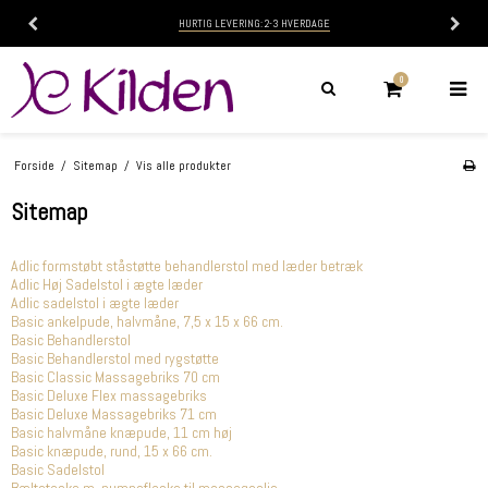
HURTIG LEVERING: 2-3 HVERDAGE
0
Forside
/
Sitemap
/
Vis alle produkter
Sitemap
Adlic formstøbt ståstøtte behandlerstol med læder betræk
Adlic Høj Sadelstol i ægte læder
Adlic sadelstol i ægte læder
Basic ankelpude, halvmåne, 7,5 x 15 x 66 cm.
Basic Behandlerstol
Basic Behandlerstol med rygstøtte
Basic Classic Massagebriks 70 cm
Basic Deluxe Flex massagebriks
Basic Deluxe Massagebriks 71 cm
Basic halvmåne knæpude, 11 cm høj
Basic knæpude, rund, 15 x 66 cm.
Basic Sadelstol