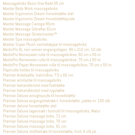
Massagebriks Basic One Reiki 55 cm
Master Body Work massagebriks
Master Ergonomic Dream hovedstøtte stel
Master Ergonomic Dream hovedstøttepude
Master Massage Canoga 85cm
Master Massage Gibraltar 81cm
Master Massage Stratomaster™
Master Spa massagebriks
Master Super Plush varmetæppe til massagebriks
MedicPro XL non-woven engangslagen, 80 x 210 cm, 10 stk
MedixPro Nonwowen rulle til massagebrikse, 60 cm x 50 m
MedixPro Nonwowen rulle til massagebrikse, 70 cm x 50 m
MedixPro Paper-Nonwowen rulle til massagebrikse, 70 cm x 50 m
Papirrulle holder til massagebriks
Premier Ankelpølle, halvmåne, 7,5 x 66 cm
Premier armhylde til massagebriks
Premier behandlerstol med fodstøtte
Premier behandlerstol med rygstøtte
Premier Deluxe ansigtspude til hovedstøtte
Premier Deluxe engangsbetræk t. hovedstøtte, pakke m. 100 stk.
Premier deluxe hovedstøtte stel
Premier Deluxe lagensæt i bomuld til massagebriks, Natur
Premier Deluxe massage briks, 71 cm
Premier Deluxe massage briks, 76 cm
Premier Deluxe massage briks, 81 cm
Premier Deluxe stofbetræk til hovedstøtte, hvid, 4 stk pk