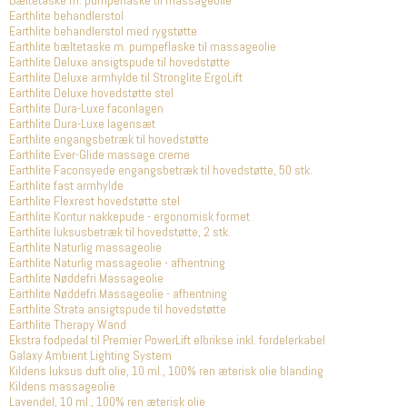
Bæltetaske m. pumpeflaske til massageolie
Earthlite behandlerstol
Earthlite behandlerstol med rygstøtte
Earthlite bæltetaske m. pumpeflaske til massageolie
Earthlite Deluxe ansigtspude til hovedstøtte
Earthlite Deluxe armhylde til Stronglite ErgoLift
Earthlite Deluxe hovedstøtte stel
Earthlite Dura-Luxe faconlagen
Earthlite Dura-Luxe lagensæt
Earthlite engangsbetræk til hovedstøtte
Earthlite Ever-Glide massage creme
Earthlite Faconsyede engangsbetræk til hovedstøtte, 50 stk.
Earthlite fast armhylde
Earthlite Flexrest hovedstøtte stel
Earthlite Kontur nakkepude - ergonomisk formet
Earthlite luksusbetræk til hovedstøtte, 2 stk.
Earthlite Naturlig massageolie
Earthlite Naturlig massageolie - afhentning
Earthlite Nøddefri Massageolie
Earthlite Nøddefri Massageolie - afhentning
Earthlite Strata ansigtspude til hovedstøtte
Earthlite Therapy Wand
Ekstra fodpedal til Premier PowerLift elbrikse inkl. fordelerkabel
Galaxy Ambient Lighting System
Kildens luksus duft olie, 10 ml., 100% ren æterisk olie blanding
Kildens massageolie
Lavendel, 10 ml., 100% ren æterisk olie